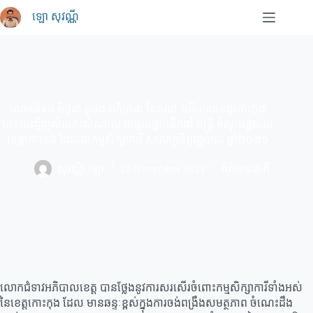
Skip
ឡោ សុវណ្ណី
to
content
លោកជំទាវ មិថុនា ភូថង អភិបាល នៃគណៈអភិបាលខេត្តកោះកុង
បានអញ្ជើញសំណេះសំណាល ជាមួយថ្នាក់ដឹកនាំ មន្ត្រី ចំណុះរដ្ឋបាល
ខេត្តកោះកុង ដែលជាកម្មសិក្សាការី សាលាភូមិន្ទរដ្ឋបាល ឆ្នាំ២០២១
សុវណ្ណី ឡោ
12 November 2021
ព័ត៌មានជាតិ
លោកជំទាវអភិបាលខេត្ត បានថ្លែងនូវការសរសើរចំពោះកម្មសិក្សាការីទាំងអស់
នៃខេត្តកោះកុង ដែល មានឆន្ទៈខ្ពស់ក្នុងការចង់ពង្រឹងសមត្ថភាព ចំណេះដឹង