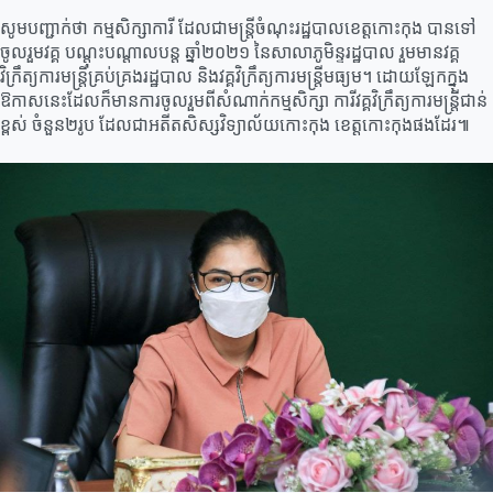
សូមបញ្ជាក់ថា កម្មសិក្សាការី ដែលជាមន្ត្រីចំណុះរដ្ឋបាលខេត្តកោះកុង បានទៅ
ចូលរួមវគ្គ បណ្តុះបណ្តាលបន្ត ឆ្នាំ២០២១ នៃសាលាភូមិន្ទរដ្ឋបាល រួមមានវគ្គ
វិក្រឹត្យការមន្ត្រីគ្រប់គ្រងរដ្ឋបាល និងវគ្គវិក្រឹត្យការមន្ត្រីមធ្យម។ ដោយឡែកក្នុង
ឱកាសនេះដែលក៏មានការចូលរួមពីសំណាក់កម្មសិក្សា ការីវគ្គវិក្រឹត្យការមន្ត្រីជាន់
ខ្ពស់ ចំនួន២រូប ដែលជាអតីតសិស្សវិទ្យាល័យកោះកុង ខេត្តកោះកុងផងដែរ៕