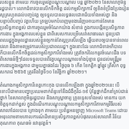
របស់ខ្លួន តាមរយៈការចូលរួមវគ្គបណ្តុះបណ្តាល បន្ត ឆ្នាំ២០២១ នៃសាលាភូមិន្ទ
រដ្ឋបាល។ លោកជំទាវបានលើកទឹកចិត្ត ដល់កម្មសិក្សាការី ឲ្យខិតខំប្រឹងប្រែងរៀន
សូត្ររហូតដល់បញ្ចប់វគ្គ ឲ្យទទួលបានលទ្ធផលជោគជ័យទាំងអស់គ្នា និង
បន្ទាប់ពីបញ្ចប់ វគ្គហើយ ត្រឡប់មកបំពេញមុខងារវិញអោយកាន់តែមាន
ប្រសិទ្ធភាពខ្ពស់ ជាការចូលរួមចំណែកយ៉ាង សំខាន់ ក្នុងការបង្កើនប្រសិទ្ធភាព
ការងារ ក្នុងអង្គភាពរបស់ខ្លួន ជាពិសេសការបម្រើសេវាសាធារណៈជូនប្រជា
ពលរដ្ឋក្នុងមូលដ្ឋានរបស់ខ្លួនឲ្យកាន់តែល្អប្រសើរឡើង ឆ្លើយតបឲ្យបានទាន់ពេល
វេលា និងតាមតម្រូវការរបស់ប្រជាពលរដ្ឋ។ ក្នុងនោះដែរ លោកជំទាវអភិបាល
ក៏បានលើកទឹកចិត្តដល់កម្មសិក្សាការីទាំងអស់ ត្រូវចែករំលែកនូវចំណេះដឹង បទ
ពិសោធន៍ថ្មីៗដែលទទួលបានពីវគ្គបណ្តុះបណ្តាលទាំងប៉ុន្មាន ជូនដល់មន្ត្រីរួម
ការងារក្នុងអង្គភាព ជាមួយគ្នាផងដែរ ថ្ងៃពុធ ៦ កើត ខែកត្តិក ឆ្នាំឆ្លូវ ត្រីស័ក ពុទ្ធ
សករាជ ២៥៦៥ ត្រូវនឹងថ្ងៃទី១០ ខែវិច្ឆិកា ឆ្នាំ២០២១។
តំណាងកម្មសិក្សាការីខេត្តកោះកុង បានលើកឡើងថា ក្នុងឆ្នាំ២០២១នេះ បើ
ទោះបីជាមានបញ្ហាប្រឈមពាក់ព័ន្ទទៅនឹងជំងឺកូវីដ-១៩ ប៉ុន្តែថ្នាក់ដឹកនាំគ្រប់ជាន់
ថ្នាក់ នៃសាលាភូមិន្ទរដ្ឋបាល និងសាស្ត្រាចារ្យ គ្រូឧទ្ទេសទាំងអស់ មានការ យក
ចិត្តទុកដាក់ខ្ពស់ ក្នុងដំណើរការបណ្តុះបណ្តាលកម្មសិក្សាការីតាមកម្មវិធីរបស់
សាលាដែលបាន គ្រោងទុក តាមរយៈប្រព័ន្ធអនឡាញ Microsoft Teams ដោយ
អនុលោមតាមគោលការណ៍ដ៏មានប្រសិទ្ធភាពខ្ពស់បំផុតរបស់សាលាគឺ វិន័យ
គុណភាព គុណធម៌ នវានុវត្តន៍។