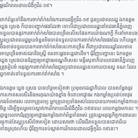
ឆ្លងរីករាលដាលជំងឺកូវីដ-១៩។
ពាក់ព័ន្ធទៅនឹងការចាក់វ៉ាក់សាំងការពារជម្ងឺកូវីដ-១៩ ជូនប្រជាពលរដ្ឋ ឯកឧត្តម
ឃួង ស្រេង ក៏បានបញ្ជាក់ផងដែរថា ទោះបីជាប្រជាពលរដ្ឋនៅរាជធានីភ្នំពេញ
ទទួលបាននូវការចាក់វ៉ាក់សាំងបានច្រើនលើសផែនការយ៉ាងណាក្តី ក៏នៅមានបង
ប្អូនប្រជាពលរដ្ឋមួយចំនួនមិនទាន់ទទួលបានការចាក់វ៉ាក់សាំងផងដែរ ហើយអ្នក
មិនទាន់ទទួលបានការចាក់វ៉ាក់សាំងនេះភាគច្រើន គឺជាប្រជាពលរដ្ឋដែលមាន
អាយុច្រើនចាស់ជរានិងស្ត្រី ពរពោះឆ្លងទន្លេជាដើម។ ជុំវិញបញ្ហានេះ ឯកឧត្តម
ឃួង ស្រេងបានជំរុញឲ្យអាជ្ញាធរខណ្ឌពិសេស មន្ទីរសុខាភិបាលរាជធានីភ្នំពេញ
ត្រូវរៀបចំ អនុវត្តការចាក់វ៉ាក់សាំងជូនប្រជាពលរដ្ឋនេះអោយបានល្អ ខណៈដែល
ពួកគាត់ទៅទទួលការចាក់វ៉ាក់សាំង ។
ឯកឧត្តម ឃួង ស្រេង បានបន្ថែមទៀតថា ប្រមុខរាជរដ្ឋាភិបាល បានសម្តែងនូវ
ការកោតសរសើរនិងអរគុណយ៉ាងខ្លាំង ចំពោះអាជ្ញាធរ កងកម្លាំងប្រដាប់អាវុធ
កងទ័ពអាវស លោកគ្រូពេទ្យ អ្នកគ្រូពេទ្យទាំងអស់ដែលបានយកអស់កម្លាំងកាយ
ចិត្ត ដើម្បីចូលរួមទប់ស្កាត់ការរីករាយដើរជំងឺកូវីដ-១៩នារយៈពេលកន្លងមកនេះ ។
ដូច្នេះលោកជំរុញឲ្យអាជ្ញាធរកម្លាំងពាក់ព័ន្ធទាំងអស់ ត្រូវបន្តអនុវត្តកិច្ចការងារនេះ
ឲ្យកាន់តែល្អប្រសើរថែមទៀត ដោយសារថា យើងជិតទទួលបានជោគជ័យ
ទាំងស្រុងហើយ ជុំវិញការទប់ស្កាត់ការរីករាលដាលជម្ងឺកូវីដ-១៩នេះ។