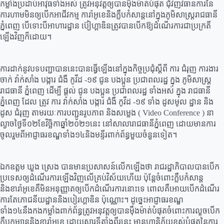
កម្លាំងប្រដាប់អាវុធទាំងអស់ ត្រូវអនុវត្តឲ្យបានម៉ឺងម៉ាត់បំផុត ជុំវិញវិធានការនៃ
ការហាមមិនឲ្យបើកអាជីវកម្ម ការ៉ាអូខេនិងក្លឹបកំសាន្តនៅក្នុងភូមិសាស្រ្តរាជធានី
ភ្នំពេញ បើទោះបីអាហារដ្ឋាន ប៊ៀហ្គាឌិនត្រូវបានបើកឱ្យដំណើរការជាប្រក្រតី
ឡើងវិញក៏ដោយ។
ការដាក់នូវបទបញ្ជាបាននេះបានធ្វើឡើងនៅក្នុងកិច្ចប្រជុំស្ដីពី ការ ជំរុញ ការងារ
ចាក់ វ៉ាក់សាំង បង្ការ ជំងឺ កូវីដ -១៩ ជូន បងប្អូន ប្រជាពលរដ្ឋ ក្នុង ភូមិសាស្ត្រ
រាជធានី ភ្នំពេញ ដើម្បី ផ្ដល់ ជូន បងប្អូន ប្រជាពលរដ្ឋ ទាំងអស់ ក្នុង រាជធានី
ភ្នំពេញ ដែល ត្រូវ ការ វ៉ាក់សាំង បង្ការ ជំងឺ កូវីដ -១៩ ទាំង ដូសមូល ដ្ឋាន និង
ដូស ជំរុញ តាមរយៈការបញ្ជូនរូបភាព និងសម្លេង ( Video Conference ) នា
ល្ងាចថ្ងៃទី០២ខែវិច្ឆិកាឆ្នាំ២០២១នេះ នៅសាលារាជធានីភ្នំពេញ ដោយមានការ
ចូលរួមពីអាជ្ញាធរខណ្ឌទាំង១៤និងមន្ទីរពាក់ព័ន្ធមួយចំនួនទៀត។
ឯកឧត្តម ឃួង ស្រេង បានមានប្រសាសន៍លើកឡើងថា រាជរដ្ឋាភិបាលបានបើក
ប្រទេសឲ្យដំណើរការឡើងវិញលើគ្រប់វិស័យហើយ ប៉ុន្តែចំពោះក្លឹបកំសាន្ត
និងខារ៉ាអូខេគឺមិនអនុញ្ញាតឲ្យបើកដំណើរការនោះទេ ពោលគឺអោយបើកដំណើរ
ការតែភោជនីយដ្ឋាននិងបៀរហ្គាឌិន ប៉ុណ្ណោះ។ ដូច្នេះអាជ្ញាធរខណ្ឌ
ទាំង១៤នឹងកងកម្លាំងពាក់ព័ន្ធត្រូវអនុវត្តឲ្យបានម៉ឺងម៉ាត់បំផុតចំពោះការលួចបើក
ក្លឹបកម្សាន្តនិងខារ៉ាអូខេ ដោយសារទីតាំងពីរនេះ មានហានិភ័យខ្ពស់បំផុតនៃការ