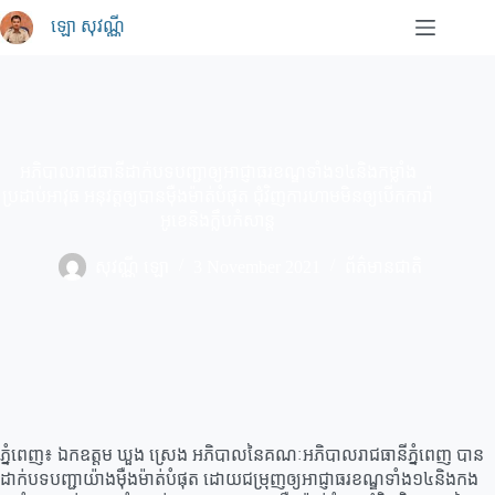
Skip
ឡោ សុវណ្ណី
to
content
អភិបាលរាជធានីដាក់បទបញ្ជាឲ្យអាជ្ញាធរខណ្ឌទាំង១៤និងកម្លាំង
ប្រដាប់អាវុធ អនុវត្តឲ្យបានម៉ឺងម៉ាត់បំផុត ជុំវិញការហាមមិនឲ្យបើកការ៉ា
អូខេនិងក្លឹបកំសាន្ត
សុវណ្ណី ឡោ
3 November 2021
ព័ត៌មានជាតិ
ភ្នំពេញ៖ ឯកឧត្តម ឃួង ស្រេង អភិបាលនៃគណៈអភិបាលរាជធានីភ្នំពេញ បាន
ដាក់បទបញ្ជាយ៉ាងម៉ឺងម៉ាត់បំផុត ដោយជម្រុញឲ្យអាជ្ញាធរខណ្ឌទាំង១៤និងកង