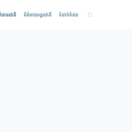
ត៌មានជាតិ
ព័ត៌មានអន្តរជាតិ
ទំនាក់ទំនង