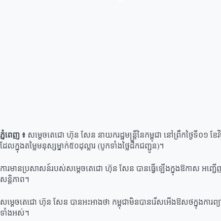
ភ្នំពេញ ៖
សម្ដេចតេជោ ហ៊ុន សែន នាយករដ្ឋមន្ដ្រីនៃកម្ពុជា នៅព្រឹកថ្ងៃទី០១ ខែវ
ដែលក្នុងតម្លៃមនុស្សម្នាក់៥០ដុល្លារ (បូកទាំងថ្លៃដឹកជញ្ជូន)។
ការមានប្រសាសន៍របស់សម្ដេចតេជោ ហ៊ុន សែន បានធ្វើឡើងក្នុងឱកាស អញ្ជើញបិទយុទ
សន្ដិភាព។
សម្ដេចតេជោ ហ៊ុន សែន បានអះអាងថា កម្ពុជាមិនបានរើសអើងឱសថក្នុងការព្យាបា
ទាំងអស់។