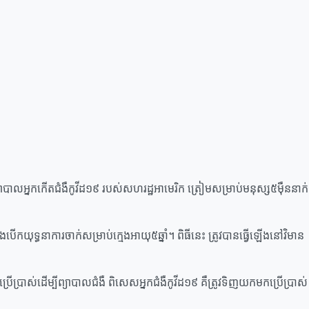
នាំព្យាបាលអ្នកកើតជំងឺកូវីដ១៩ របស់សហរដ្ឋអាមេរិក ត្រៀមសម្រាប់មនុស្ស៥ម៉ឺននាក់
ើកយុទ្ធនាការចាក់សម្រាប់ក្មេងអាយុ៥ឆ្នាំ។ ពិធីនេះ ត្រូវបានធ្វើឡើងនៅវិមាន
្រាស់ដើម្បីព្យាបាលជំងឺ ពិសេសអ្នកជំងឺកូវីដ១៩ គឺត្រូវទិញយកមកប្រើប្រាស់