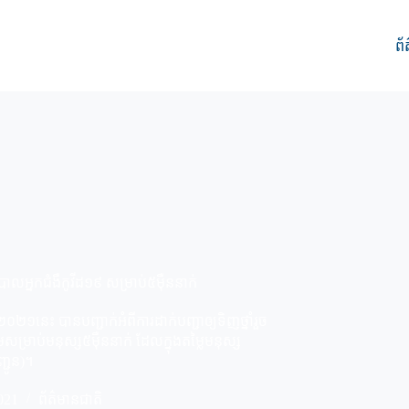
ព័
ាបាលអ្នកជំងឺកូវីដ១៩ សម្រាប់៥ម៉ឺននាក់
នាំ២០២១នេះ បានបញ្ជាក់អំពីការដាក់បញ្ជាឲ្យទិញថ្នាំរួច
សម្រាប់មនុស្ស៥ម៉ឺននាក់ ដែលក្នុងតម្លៃមនុស្ស
ញ្ជូន)។
021
ព័ត៌មានជាតិ