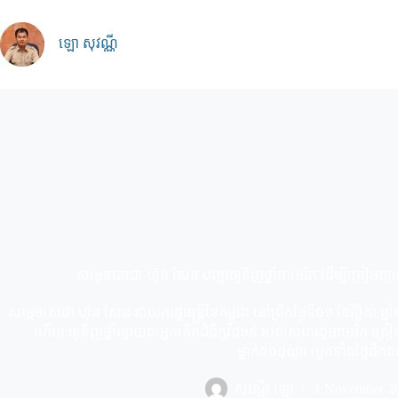
Skip
to
content
ឡោ សុវណ្ណី
សម្ដេចតេជោ ហ៊ុន សែន បញ្ជាឲ្យទិញថ្នាំអាមេរិក ដើម្បីត្រៀមព្យ
សម្ដេចតេជោ ហ៊ុន សែន នាយករដ្ឋមន្ដ្រីនៃកម្ពុជា នៅព្រឹកថ្ងៃទី០១ ខែវិច្ឆិកា ឆ្
ហើយ ឲ្យទិញថ្នាំព្យាបាលអ្នកកើតជំងឺកូវីដ១៩ របស់សហរដ្ឋអាមេរិក ត្រៀម
ម្នាក់៥០ដុល្លារ (បូកទាំងថ្លៃដឹកជ
សុវណ្ណី ឡោ
1 November 2