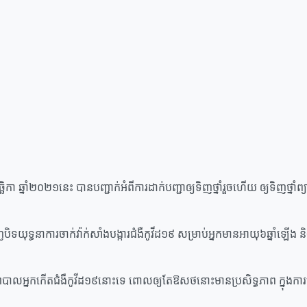
ិច្ឆិកា ឆ្នាំ២០២១នេះ បានបញ្ជាក់អំពីការដាក់បញ្ជាឲ្យទិញថ្នាំរួចហើយ ឲ្យទិញថ្
្ធនាការចាក់វ៉ាក់សាំងបង្ការជំងឺកូវីដ១៩ សម្រាប់អ្នកមានអាយុ៦ឆ្នាំឡើង និងប
លអ្នកកើតជំងឺកូវីដ១៩នោះទេ ពោលឲ្យតែឱសថនោះមានប្រសិទ្ធភាព ក្នុងការប្រើប