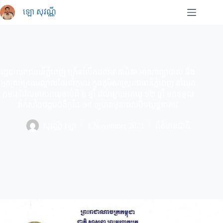
Skip
ឡោ សុវណ្ណី
to
content
រដ្ឋបាលរាជធានីភ្នំពេញ ក្រើនរំលឹកដល់មាតាបិតា អាណាព្យាបាល និង
អ្នកគ្រប់គ្រងមណ្ឌលថែរទាំកុមារ ក្នុងភូមិសាស្ត្ររាជធានីភ្នំពេញ នាំយក
កុមារ ដែលមានអាយុចាប់ពី ៦ ឆ្នាំ ដល់ក្រោមអាយុ ១២ ឆ្នាំ មកទទួល
វ៉ាក់សាំងបង្ការជំងឺកូវីដ-១៩ ឲ្យបានមុនពេលបិទយុទ្ធនាការ
សុវណ្ណី ឡោ
1 November 2021
ព័ត៌មានជាតិ