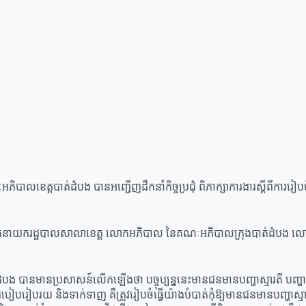
ខេត្តបាត់ដំបង បានអញ្ជើញដឹកនាំកិច្ចប្រជុំ ពិភាក្សាការងារស្ដីពីការរៀបចំ
្ឋបាលសាលាខេត្ត លោកអភិបាល នៃគណៈអភិបាលក្រុងបាត់ដំបង លោក ប្រធានមន
ំបង បានមានប្រសាសន៍លើកឡើងថា បច្ចុប្បន្ននេះមានជនមានបញ្ហាស្មារតី បញ្ហាសត
បៀបរៀបរយ និងទាក់ទាញ គឺត្រូវរៀបចំធ្វើយ៉ាងបំបាត់កុំឱ្យមានជនមានបញ្ហាស្ម