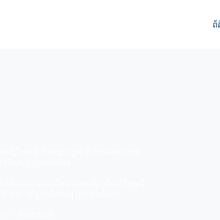
ព័
រងារស្ដីពីការរៀបចំសណ្ដាប់ធ្នាប់ ចំពោះជនមានបញ្ហា
ងភូមិសាស្រ្ដក្រុងបាត់ដំបង
ិបាលខេត្តបាត់ដំបង បានអញ្ជើញដឹកនាំកិច្ចប្រជុំ
ានានា នៅក្នុងភូមិសាស្រ្ដ ក្រុងបាត់ដំបង។
021
ព័ត៌មានជាតិ