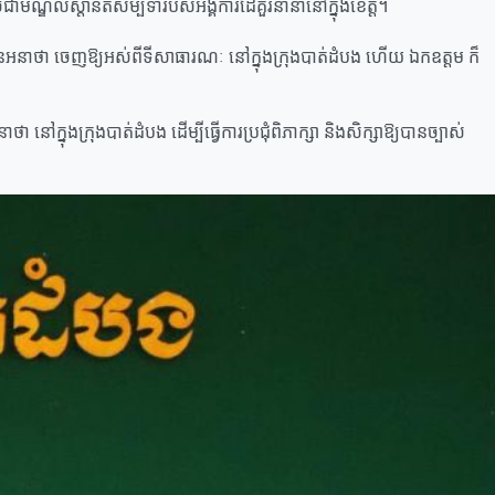
ចជាមណ្ឌលស្តានីតិសម្បទារបស់អង្គការដៃគួរនានានៅក្នុងខេត្ត។
ិងជនអនាថា ចេញឱ្យអស់ពីទីសាធារណៈ នៅក្នុងក្រុងបាត់ដំបង ហើយ ឯកឧត្តម ក៏
 នៅក្នុងក្រុងបាត់ដំបង ដើម្បីធ្វើការប្រជុំពិភាក្សា និងសិក្សាឱ្យបានច្បាស់