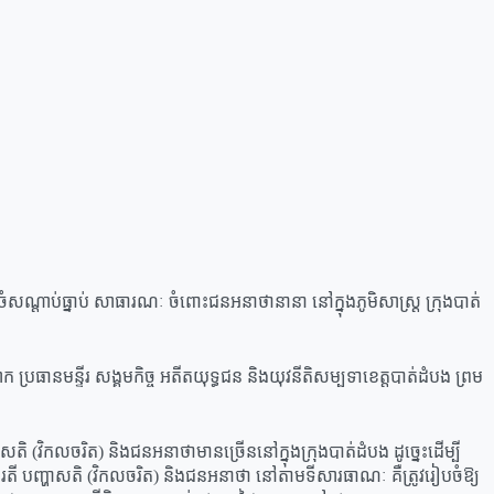
សណ្តាប់ធ្នាប់ សាធារណៈ ចំពោះជនអនាថានានា នៅក្នុងភូមិសាស្រ្ដ ក្រុងបាត់
្ទីរ សង្គមកិច្ច អតីតយុទ្ធជន និងយុវនីតិសម្បទាខេត្តបាត់ដំបង ព្រម
ិ (វិកលចរិត) និងជនអនាថាមានច្រើននៅក្នុងក្រុងបាត់ដំបង ដូច្នេះដើម្បី
ារតី បញ្ហាសតិ (វិកលចរិត) និងជនអនាថា នៅតាមទីសារធាណៈ គឺត្រូវរៀបចំឱ្យ