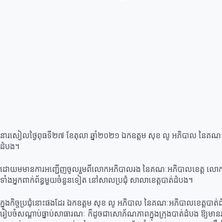
នារសៀលថ្ងៃពុធទី២៧ ខែតុលា ឆ្នាំ២០២១ ឯកឧត្ដម សុខ លូ អភិបាល នៃគណៈអភិបាល
ដំបង។
ដោយមមានការអញ្ជើញចូលរួមពីលោកអភិបាលរង នៃគណៈអភិបាលខេត្ត លោកនាយករដ
ទាំងអ្នកពាក់ព័ន្ធមួយចំនួនទៀត នៅសាលប្រជុំ សាលាខេត្តបាត់ដំបង។
ក្នុងកិច្ចប្រជុំនោះផងដែរ ឯកឧត្តម សុខ លូ អភិបាល នៃគណៈអភិបាលខេត្តបាត់ដ
រៀបចំសណ្តាប់ធ្នាប់សាធារណៈ ក៏ដូចជាសោភ័ណភាពក្នុងក្រុងបាត់ដំបង ឱ្យមានរ