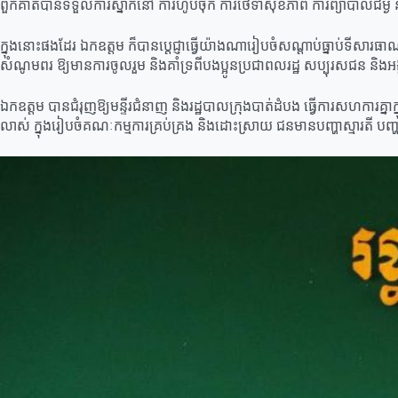
ពួកគាត់បានទទួលការស្នាក់នៅ ការហូបចុក ការថែទាំសុខភាព ការព្យាបាលជម្ងឺ និង
ក្នុងនោះផងដែរ ឯកឧត្តម ក៏បានប្ដេជ្ញាធ្វើយ៉ាងណារៀបចំសណ្តាប់ធ្នាប់ទីសា
សំណូមពរ ឱ្យមានការចូលរួម និងគាំទ្រពីបងប្អូនប្រជាពលរដ្ឋ សប្បុរសជន និងអង្
ឯកឧត្តម បានជំរុញឱ្យមន្ទីរជំនាញ និងរដ្ឋបាលក្រុងបាត់ដំបង ធ្វើការសហការគ្នាក្ន
លាស់ ក្នុងរៀបចំគណៈកម្មការគ្រប់គ្រង និងដោះស្រាយ ជនមានបញ្ហាស្មារតី បញ្