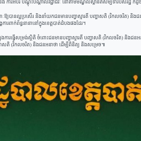
 ការអប់រំ បណ្តុះបណ្តាលវិជ្ជាជីវៈ នៅតាមមណ្ឌលស្តានីតិសម្បទារបស់រដ្ឋ ក៏ដូ
រធាណៈឱ្យបានល្អប្រសើរ និងនាំយកជនមានបញ្ហាស្មារតី បញ្ហាសតិ (វិកលចរិត) ន
គការពាក់ព័ន្ធនានានៅក្នុងខេត្តបាត់ដំបងផងដែរ។
ុងការធ្វើសម្រង់ស្ថិតិ ចំពោះជនមានបញ្ហាស្មារតី បញ្ហាសតិ (វិកលចរិត) និងជនអនាថា
ហាសតិ (វិកលចរិត) និងជនអនាថា ដើម្បីពិនិត្យ និងសម្រេច៕