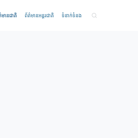
ត៌មានជាតិ
ព័ត៌មានអន្តរជាតិ
ទំនាក់ទំនង