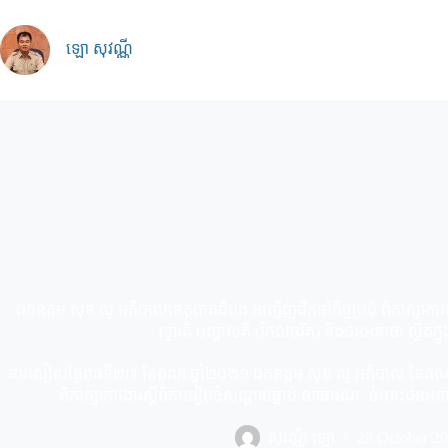
Skip
to
content
ឡោ សុវណ្ណី
ឯកឧត្ដម សុខ លូ អភិបាលខេត្តបាត់ដំបង អញ្ជើញដឹកនាំកិច្ចប្រជុំ ពិភាក្សាកា
ស្មារតី បញ្ហាសតិ (វិកលចរិត) និងជនអនាថា ស្ថិតក្នុ
នារសៀលថ្ងៃពុធទី២៧ ខែតុលា ឆ្នាំ២០២១ ឯកឧត្ដម សុខ លូ អភិបាល នៃគណៈអភ
ពិភាក្សាការងារស្ដីពីការរៀបចំសណ្តាប់ធ្នាប់ សាធារណៈ ចំពោះជនអនាថ
សុវណ្ណី ឡោ
28 October 2